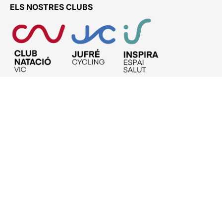
ELS NOSTRES CLUBS
ENS TROBARÀS A
Club Natació Vic – ETB
C. Josep Maria Pallàs, 1 – Piscines
08500 – VIC
93 885 31 21
info@etbesport.cat