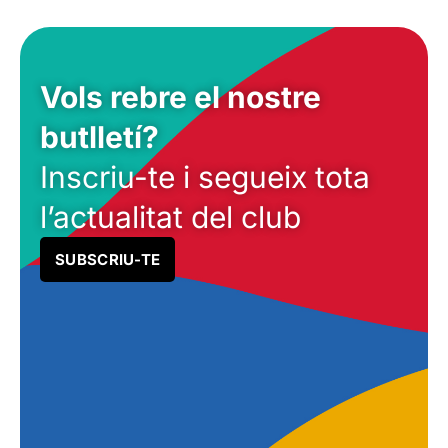
Vols rebre el nostre
butlletí?
Inscriu-te i segueix tota
l’actualitat del club
SUBSCRIU-TE