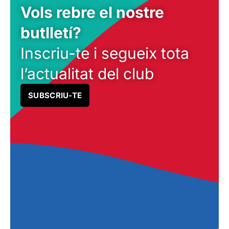
Vols rebre el nostre
butlletí?
Inscriu-te i segueix tota
l’actualitat del club
SUBSCRIU-TE