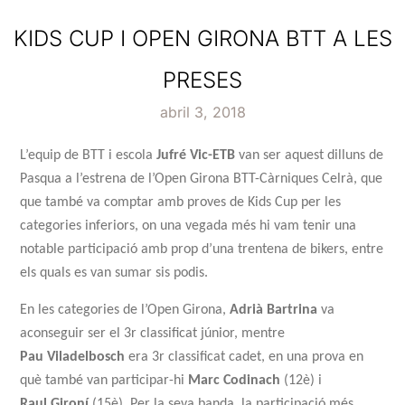
KIDS CUP I OPEN GIRONA BTT A LES
PRESES
abril 3, 2018
L’equip de BTT i escola
Jufré Vic-ETB
van ser aquest dilluns de
Pasqua a l’estrena de l’Open Girona BTT-Càrniques Celrà, que
que també va comptar amb proves de Kids Cup per les
categories inferiors, on una vegada més hi vam tenir una
notable participació amb prop d’una trentena de bikers, entre
els quals es van sumar sis podis.
En les categories de l’Open Girona,
Adrià
Bartrina
va
aconseguir ser el 3r classificat júnior, mentre
Pau
Viladelbosch
era 3r classificat cadet, en una prova en
què també van participar-hi
Marc
Codinach
(12è) i
Raul
Gironí
(15è). Per la seva banda, la participació més