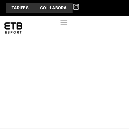
TARIFES
COL·LABORA