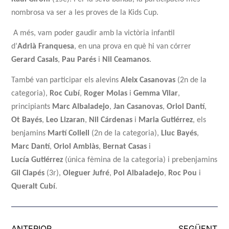
.
nombrosa va ser a les proves de la Kids Cup
A més, vam poder gaudir amb la victòria infantil
d’
Adrià
Franquesa
, en una prova en què hi van córrer
Gerard
Casals
,
Pau
Parés
i
Nil
Ceamanos
.
També van participar els alevins
Aleix
Casanovas
(2n de la
categoria),
Roc
Cubí
,
Roger
Molas
i
Gemma
Vilar
,
principiants
Marc
Albaladejo
,
Jan
Casanovas
,
Oriol
Dantí
,
Ot
Bayés
,
Leo
Lizaran
,
Nil
Cárdenas
i
Maria
Gutiérrez
, els
benjamins
Martí
Collell
(2n de la categoria),
Lluc
Bayés
,
Marc
Dantí
,
Oriol
Amblàs
,
Bernat
Casas
i
Lucía
Gutiérrez
(única fèmina de la categoria) i prebenjamins
Gil
Clapés
(3r),
Oleguer
Jufré
,
Pol
Albaladejo
,
Roc
Pou
i
Queralt
Cubí
.
ANTERIOR
SEGÜENT