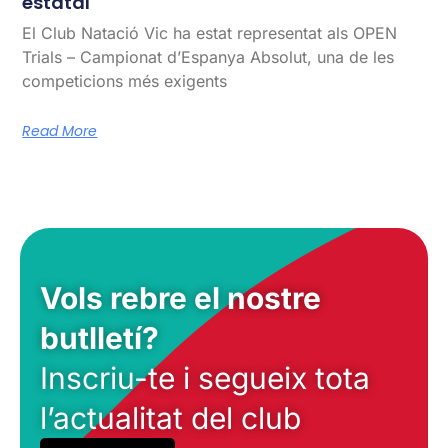
estatal
El Club Natació Vic ha estat representat als OPEN
Trials – Campionat d’Espanya Absolut, una de les
competicions més exigents
Read More
Vols rebre el nostre
butlletí?
Inscriu-te i segueix tota
l’actualitat del club