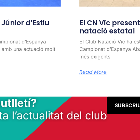
únior d’Estiu
El CN Vic present 
natació estatal
Campionat d’Espanya
El Club Natació Vic ha es
l, amb una actuació molt
Campionat d’Espanya Abso
més exigents
Read More
utlletí?
SUBSCRI
ta l’actualitat del club