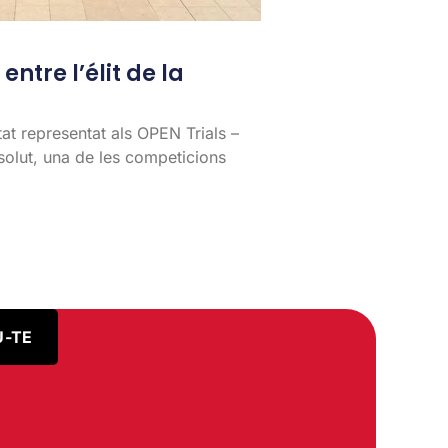
entre l’élit de la
tat representat als OPEN Trials –
lut, una de les competicions
U-TE