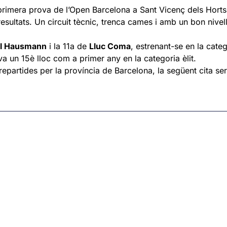
primera prova de l’Open Barcelona a Sant Vicenç dels Horts
esultats. Un circuit tècnic, trenca cames i amb un bon nivel
el Hausmann
i la 11a de
Lluc Coma
, estrenant-se en la cate
a un 15è lloc com a primer any en la categoria èlit.
epartides per la província de Barcelona, la següent cita se