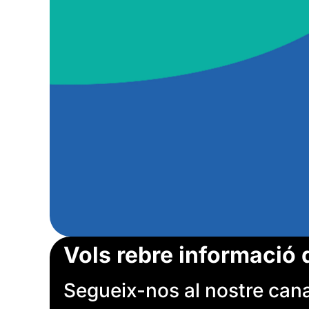
Vols rebre informació 
Segueix-nos al nostre canal